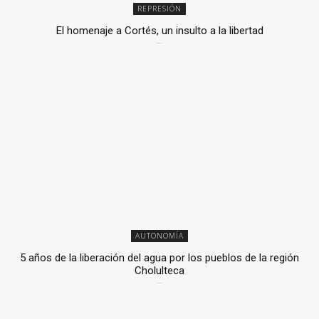
REPRESIÓN
El homenaje a Cortés, un insulto a la libertad
6 mayo, 2026
AUTONOMÍA
5 años de la liberación del agua por los pueblos de la región
Cholulteca
25 marzo, 2026