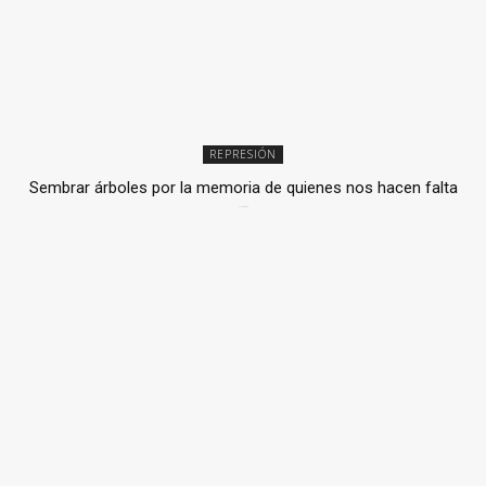
REPRESIÓN
Sembrar árboles por la memoria de quienes nos hacen falta
2 julio, 2026