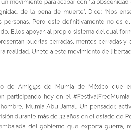
 un movimiento para acabar con “la obscenidad d
ndignidad de la pena de muerte”. Dice: “Nos en
 personas. Pero éste definitivamente no es el 
cido. Ellos apoyan al propio sistema del cual for
epresentan puertas cerradas, mentes cerradas y p
a realidad. Únete a este movimiento de libertad
nto de Amig@s de Mumia de México que emp
án participando hoy en el #FestivalFreeMumi
hombre, Mumia Abu Jamal. Un pensador, activis
risión durante más de 32 años en el estado de P
embajada del gobierno que exporta guerra, re