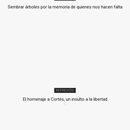
Sembrar árboles por la memoria de quienes nos hacen falta
2 julio, 2026
REPRESIÓN
El homenaje a Cortés, un insulto a la libertad
6 mayo, 2026