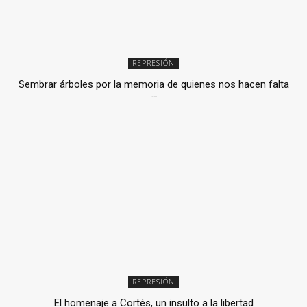
REPRESIÓN
Sembrar árboles por la memoria de quienes nos hacen falta
2 julio, 2026
REPRESIÓN
El homenaje a Cortés, un insulto a la libertad