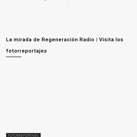
6 mayo, 2026
La mirada de Regeneración Radio | Visita los
fotorreportajes
FOTORREPORTAJES