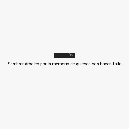
REPRESIÓN
Sembrar árboles por la memoria de quienes nos hacen falta
2 julio, 2026