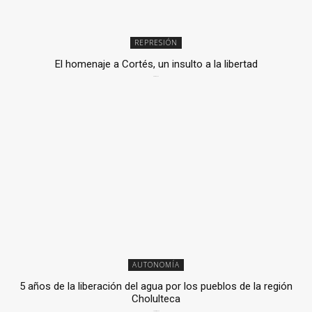
REPRESIÓN
El homenaje a Cortés, un insulto a la libertad
6 mayo, 2026
AUTONOMÍA
5 años de la liberación del agua por los pueblos de la región
Cholulteca
25 marzo, 2026