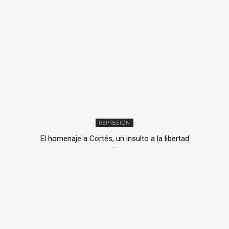
REPRESIÓN
El homenaje a Cortés, un insulto a la libertad
6 mayo, 2026