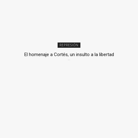
REPRESIÓN
El homenaje a Cortés, un insulto a la libertad
6 mayo, 2026