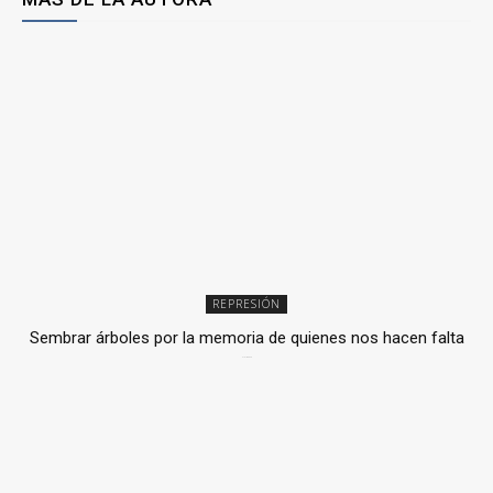
REPRESIÓN
Sembrar árboles por la memoria de quienes nos hacen falta
2 julio, 2026