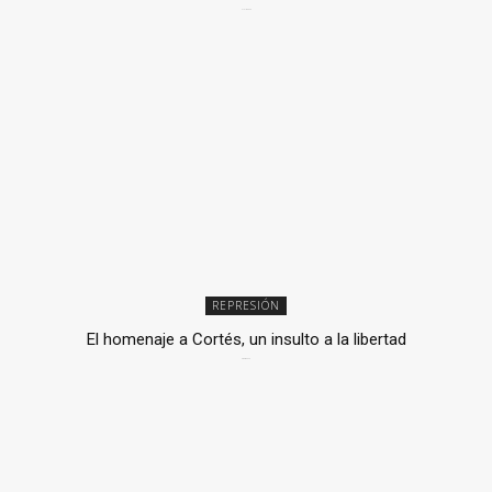
2 julio, 2026
REPRESIÓN
El homenaje a Cortés, un insulto a la libertad
6 mayo, 2026