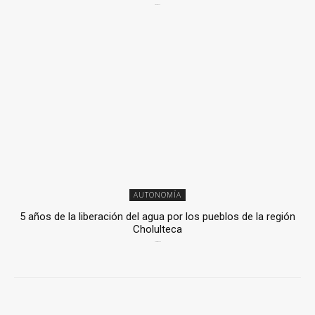
6 mayo, 2026
AUTONOMÍA
5 años de la liberación del agua por los pueblos de la región
Cholulteca
25 marzo, 2026