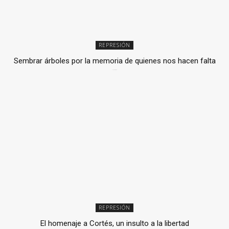
REPRESIÓN
Sembrar árboles por la memoria de quienes nos hacen falta
2 julio, 2026
REPRESIÓN
El homenaje a Cortés, un insulto a la libertad