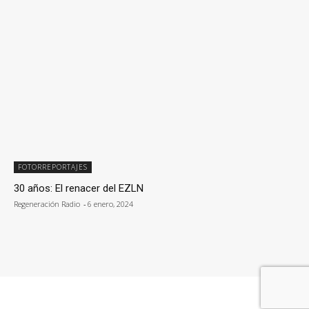
FOTORREPORTAJES
30 años: El renacer del EZLN
Regeneración Radio
-
6 enero, 2024