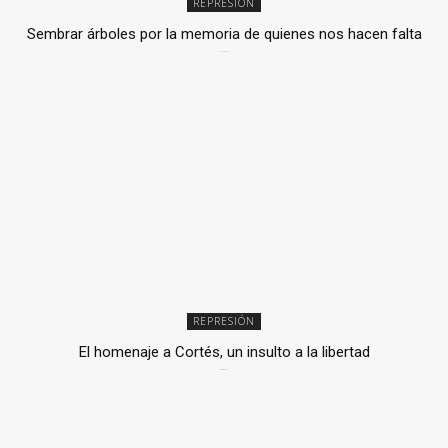
REPRESIÓN
Sembrar árboles por la memoria de quienes nos hacen falta
2 julio, 2026
REPRESIÓN
El homenaje a Cortés, un insulto a la libertad
6 mayo, 2026