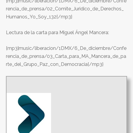
{mp3}music/liberacion/1DMX/6_De_diciembre/Confe
rencia_de_prensa/02_Comite_Juridico_de_Derechos_
Humanos_Yo_Soy_132{/mp3}
Lectura de la carta para Miguel Ángel Mancera:
{mp3}music/liberacion/1DMX/6_De_diciembre/Confe
rencia_de_prensa/03_Carta_para_MA_Mancera_de_pa
rte_del_Grupo_Paz_con_Democracia{/mp3}