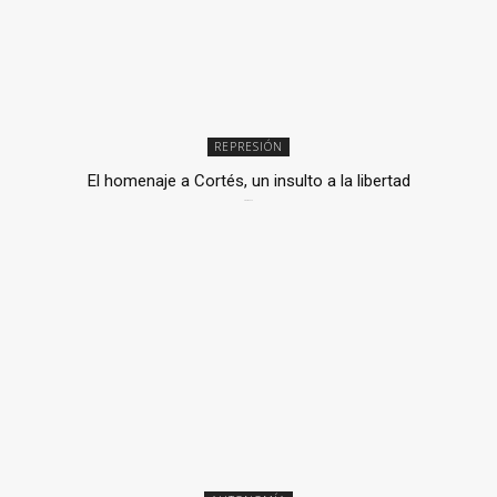
REPRESIÓN
El homenaje a Cortés, un insulto a la libertad
6 mayo, 2026