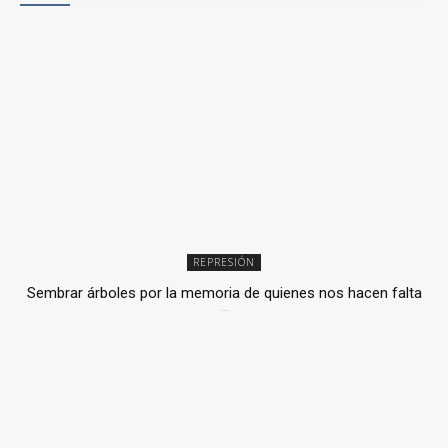
REPRESIÓN
Sembrar árboles por la memoria de quienes nos hacen falta
2 julio, 2026