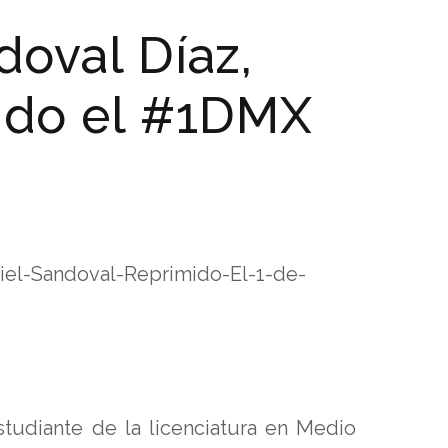
doval Díaz,
ido el #1DMX
iel-Sandoval-Reprimido-El-1-de-
studiante de la licenciatura en Medio