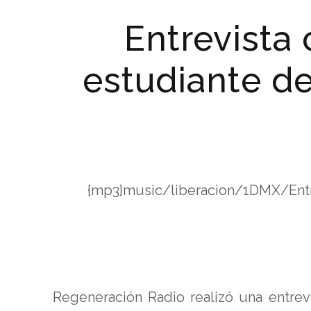
Entrevista 
estudiante d
{mp3}music/liberacion/1DMX/Entre
Regeneración Radio realizó una entrevi