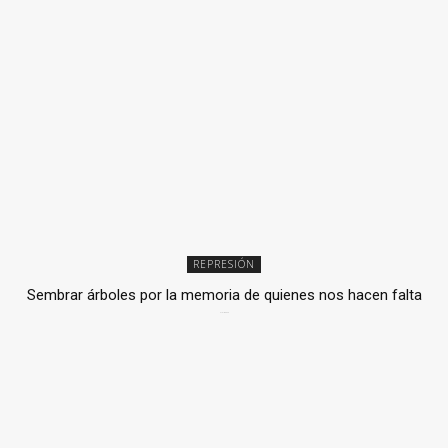
REPRESIÓN
Sembrar árboles por la memoria de quienes nos hacen falta
2 julio, 2026