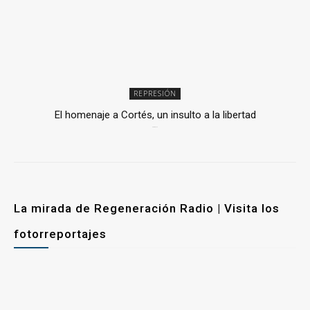
REPRESIÓN
El homenaje a Cortés, un insulto a la libertad
6 mayo, 2026
La mirada de Regeneración Radio | Visita los
fotorreportajes