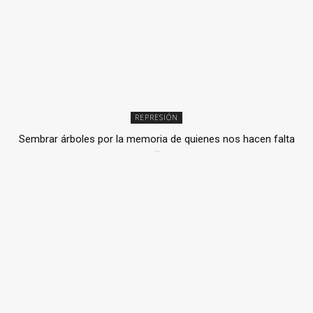
REPRESIÓN
Sembrar árboles por la memoria de quienes nos hacen falta
2 julio, 2026