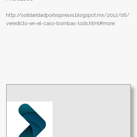
http://solidaridadporlxspresxs.blogspot.mx/2012/06/
veredicto-en-el-caso-bombas-tods.html#more