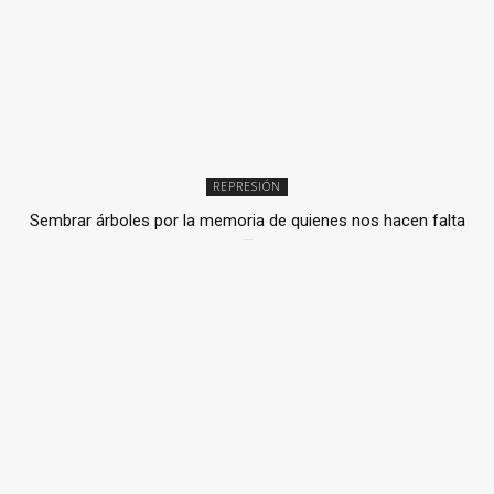
REPRESIÓN
Sembrar árboles por la memoria de quienes nos hacen falta
2 julio, 2026