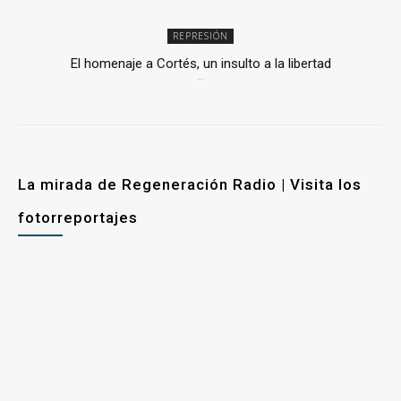
REPRESIÓN
El homenaje a Cortés, un insulto a la libertad
6 mayo, 2026
La mirada de Regeneración Radio | Visita los
fotorreportajes