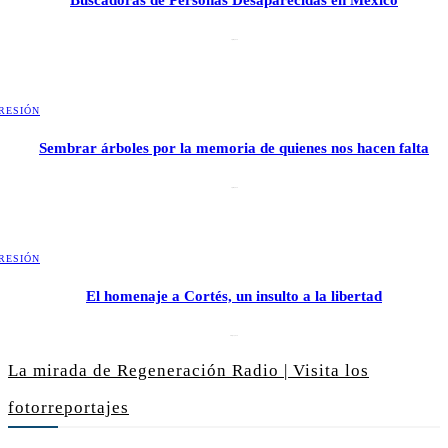
Buscadoras de Personas Desaparecidas en México
3 julio, 2026
RESIÓN
Sembrar árboles por la memoria de quienes nos hacen falta
2 julio, 2026
RESIÓN
El homenaje a Cortés, un insulto a la libertad
6 mayo, 2026
La mirada de Regeneración Radio | Visita los
fotorreportajes