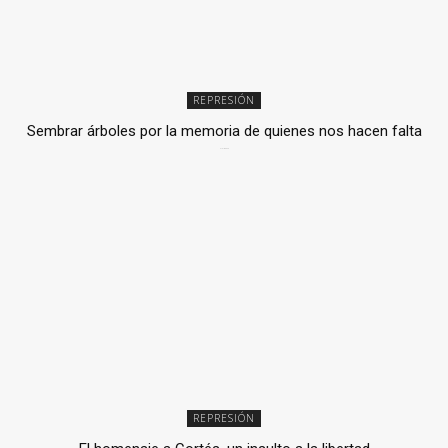
REPRESIÓN
Sembrar árboles por la memoria de quienes nos hacen falta
2 julio, 2026
REPRESIÓN