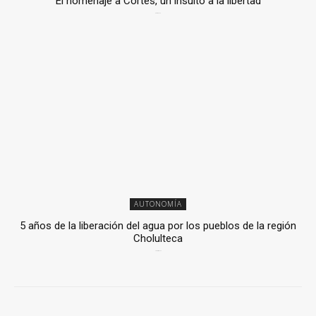
El homenaje a Cortés, un insulto a la libertad
6 mayo, 2026
AUTONOMÍA
5 años de la liberación del agua por los pueblos de la región
Cholulteca
25 marzo, 2026