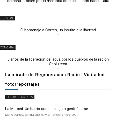
Sembrar árboles por la memoria de quienes nos hacen falta
2 julio, 2026
EPRESIÓN
El homenaje a Cortés, un insulto a la libertad
6 mayo, 2026
UTONOMÍA
5 años de la liberación del agua por los pueblos de la región
Cholulteca
25 marzo, 2026
La mirada de Regeneración Radio | Visita los
fotorreportajes
FOTORREPORTAJES
La Merced: Un barrio que se niega a gentrificarse
Mario Olarte & Sandra Suaste Ávila
-
24 septiembre, 2021