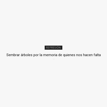
REPRESIÓN
Sembrar árboles por la memoria de quienes nos hacen falta
2 julio, 2026