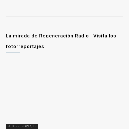
25 marzo, 2026
La mirada de Regeneración Radio | Visita los
fotorreportajes
FOTORREPORTAJES