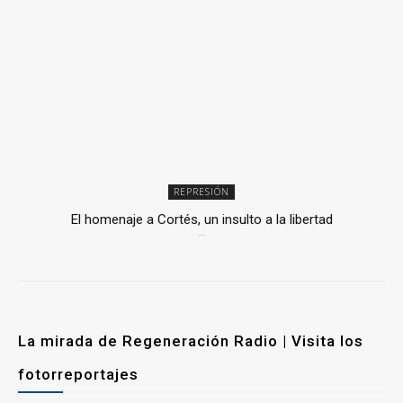
REPRESIÓN
El homenaje a Cortés, un insulto a la libertad
6 mayo, 2026
La mirada de Regeneración Radio | Visita los
fotorreportajes