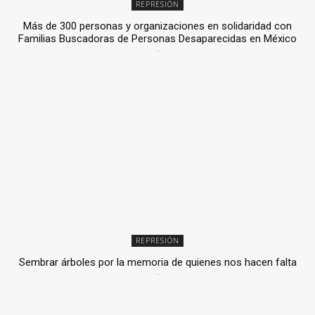
REPRESIÓN
Más de 300 personas y organizaciones en solidaridad con
Familias Buscadoras de Personas Desaparecidas en México
3 julio, 2026
REPRESIÓN
Sembrar árboles por la memoria de quienes nos hacen falta
2 julio, 2026