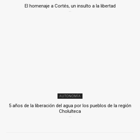
El homenaje a Cortés, un insulto a la libertad
6 mayo, 2026
AUTONOMÍA
5 años de la liberación del agua por los pueblos de la región
Cholulteca
25 marzo, 2026