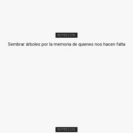
REPRESIÓN
Sembrar árboles por la memoria de quienes nos hacen falta
2 julio, 2026
REPRESIÓN