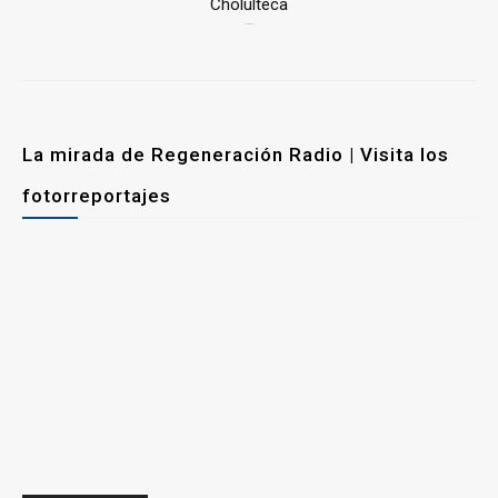
Cholulteca
25 marzo, 2026
La mirada de Regeneración Radio | Visita los
fotorreportajes