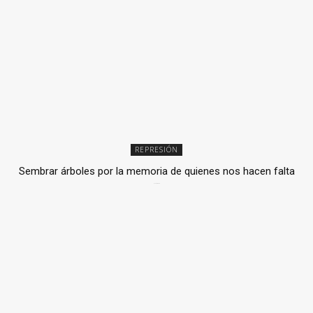
REPRESIÓN
Sembrar árboles por la memoria de quienes nos hacen falta
2 julio, 2026