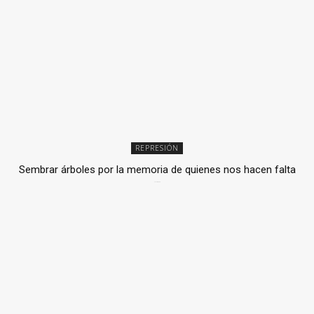
REPRESIÓN
Sembrar árboles por la memoria de quienes nos hacen falta
2 julio, 2026