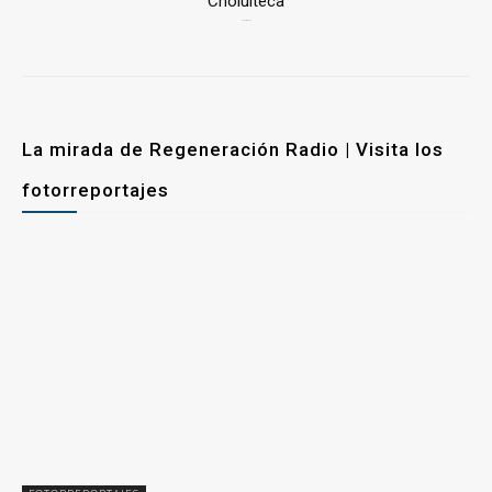
Cholulteca
25 marzo, 2026
La mirada de Regeneración Radio | Visita los
fotorreportajes