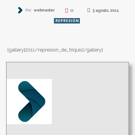
Por:
webmaster
3 agosto, 2011
53
REPRESIÓN
{gallery}2011/represion_de_triquis{/gallery}