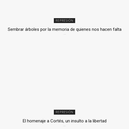
REPRESIÓN
Sembrar árboles por la memoria de quienes nos hacen falta
2 julio, 2026
REPRESIÓN
El homenaje a Cortés, un insulto a la libertad
6 mayo, 2026