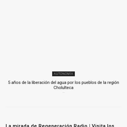
AUTONOMÍA
5 años de la liberación del agua por los pueblos de la región
Cholulteca
25 marzo, 2026
La mirada de Regeneración Radio | Visita los