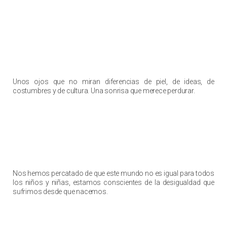
la lucha por la vida de nuevas generaciones
Unos ojos que no miran diferencias de piel, de ideas, de
costumbres y de cultura. Una sonrisa que merece perdurar.
Venimos a arrebatarles lo que nos
pertenece
Nos hemos percatado de que este mundo no es igual para todos
los niños y niñas, estamos conscientes de la desigualdad que
sufrimos desde que nacemos.