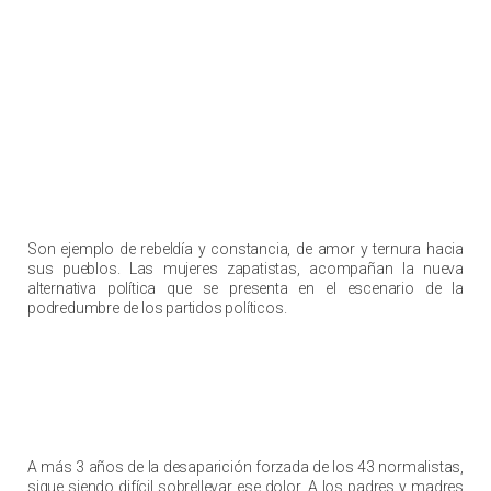
Deja de lado el miedo y lucha por lo que te
pertenece
Son ejemplo de rebeldía y constancia, de amor y ternura hacia
sus pueblos. Las mujeres zapatistas, acompañan la nueva
alternativa política que se presenta en el escenario de la
podredumbre de los partidos políticos.
Quieren desaparecen nuestra memoria
A más 3 años de la desaparición forzada de los 43 normalistas,
sigue siendo difícil sobrellevar ese dolor. A los padres y madres