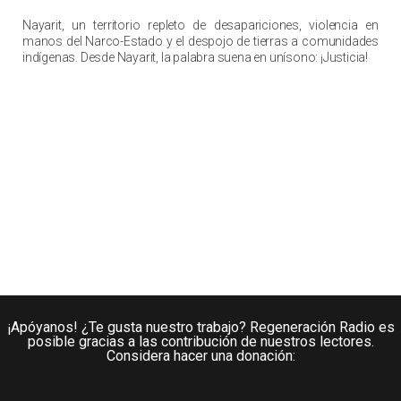
La tierra de nadie
Nayarit, un territorio repleto de desapariciones, violencia en
manos del Narco-Estado y el despojo de tierras a comunidades
indígenas. Desde Nayarit, la palabra suena en unísono: ¡Justicia!
¡Apóyanos! ¿Te gusta nuestro trabajo? Regeneración Radio es
posible gracias a las contribución de nuestros lectores.
Considera hacer una donación: