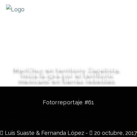
MariChuy en territorio Zapatista.
Inicia la gira por el territorio
mexicano en tierras rebeldes
Fotorreportaje #61
[TheChamp-Sharing total_shares="ON"]
Luis Suaste & Fernanda López -
20 octubre, 2017