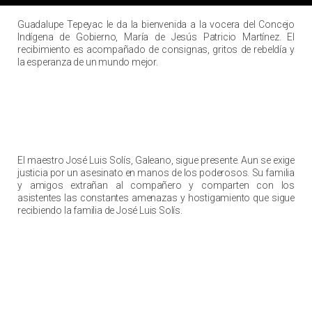
El primer paso del CIG en territorio Zapatista
Guadalupe Tepeyac le da la bienvenida a la vocera del Concejo
Indígena de Gobierno, María de Jesús Patricio Martínez. El
recibimiento es acompañado de consignas, gritos de rebeldía y
la esperanza de un mundo mejor.
¡Galeano vive!
El maestro José Luis Solís, Galeano, sigue presente. Aun se exige
justicia por un asesinato en manos de los poderosos. Su familia
y amigos extrañan al compañero y comparten con los
asistentes las constantes amenazas y hostigamiento que sigue
recibiendo la familia de José Luis Solís.