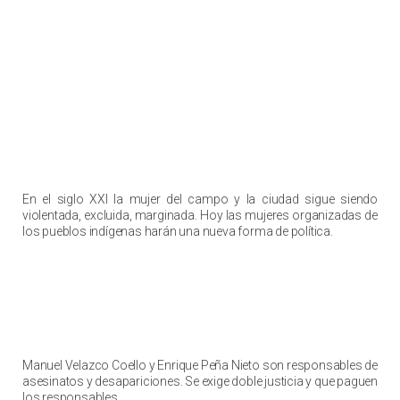
Una política femenina
En el siglo XXI la mujer del campo y la ciudad sigue siendo
violentada, excluida, marginada. Hoy las mujeres organizadas de
los pueblos indígenas harán una nueva forma de política.
Exterminadores del Sureste Mexicano
Manuel Velazco Coello y Enrique Peña Nieto son responsables de
asesinatos y desapariciones. Se exige doble justicia y que paguen
los responsables.