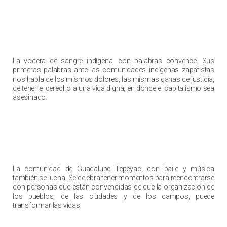
Somos los hijos de los mismos dolores
La vocera de sangre indígena, con palabras convence. Sus
primeras palabras ante las comunidades indígenas zapatistas
nos habla de los mismos dolores, las mismas ganas de justicia,
de tener el derecho a una vida digna, en donde el capitalismo sea
asesinado.
Un baile por resistencia y la rebeldía
La comunidad de Guadalupe Tepeyac, con baile y música
también se lucha. Se celebra tener momentos para reencontrarse
con personas que están convencidas de que la organización de
los pueblos, de las ciudades y de los campos, puede
transformar las vidas.