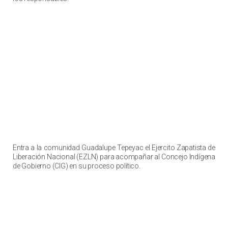
Un ejército pacifico, a manos del pueblo
Entra a la comunidad Guadalupe Tepeyac el Ejercito Zapatista de
Liberación Nacional (EZLN) para acompañar al Concejo Indígena
de Gobierno (CIG) en su proceso político.