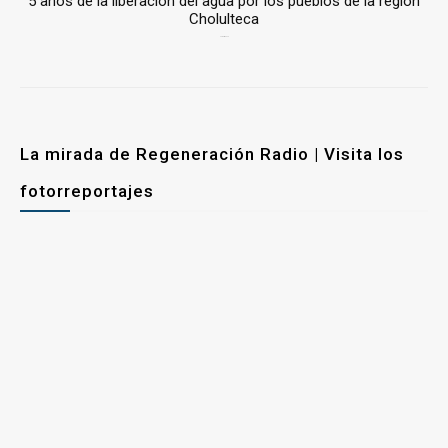
5 años de la liberación del agua por los pueblos de la región
Cholulteca
25 marzo, 2026
La mirada de Regeneración Radio | Visita los
fotorreportajes