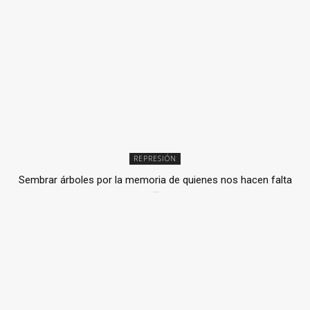
REPRESIÓN
Sembrar árboles por la memoria de quienes nos hacen falta
2 julio, 2026