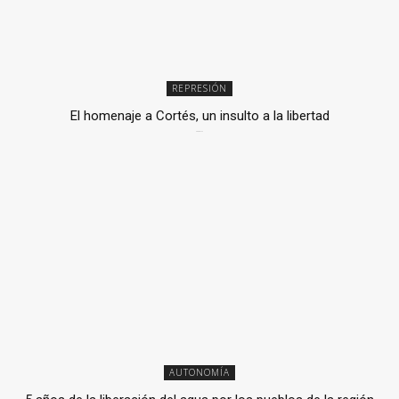
REPRESIÓN
El homenaje a Cortés, un insulto a la libertad
6 mayo, 2026
AUTONOMÍA