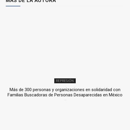
MÁS DE LA AUTORA
REPRESIÓN
Más de 300 personas y organizaciones en solidaridad con
Familias Buscadoras de Personas Desaparecidas en México
3 julio, 2026