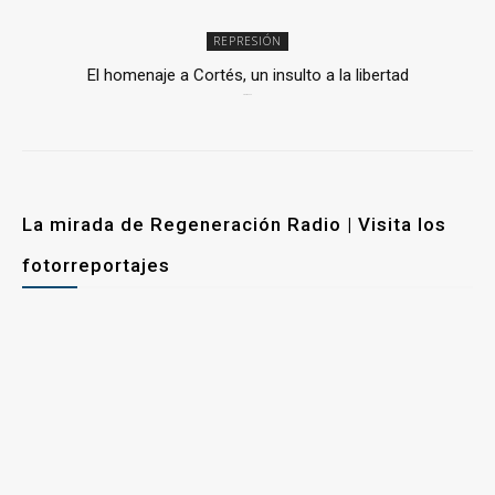
REPRESIÓN
El homenaje a Cortés, un insulto a la libertad
6 mayo, 2026
La mirada de Regeneración Radio | Visita los
fotorreportajes