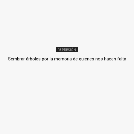
REPRESIÓN
Sembrar árboles por la memoria de quienes nos hacen falta
2 julio, 2026