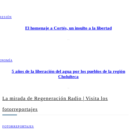
RESIÓN
El homenaje a Cortés, un insulto a la libertad
6 mayo, 2026
ONOMÍA
5 años de la liberación del agua por los pueblos de la región
Cholulteca
25 marzo, 2026
La mirada de Regeneración Radio | Visita los
fotorreportajes
FOTORREPORTAJES