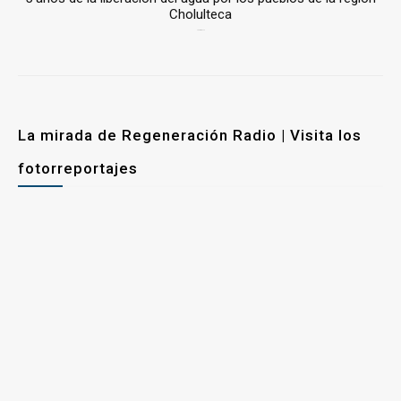
Cholulteca
25 marzo, 2026
La mirada de Regeneración Radio | Visita los
fotorreportajes