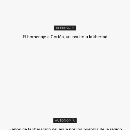
REPRESIÓN
El homenaje a Cortés, un insulto a la libertad
6 mayo, 2026
AUTONOMÍA
5 años de la liberación del agua por los pueblos de la región