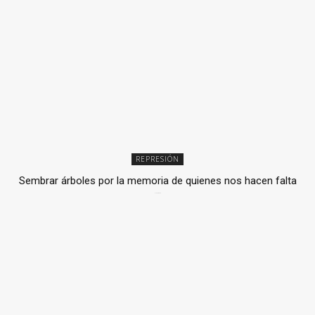
REPRESIÓN
Sembrar árboles por la memoria de quienes nos hacen falta
2 julio, 2026