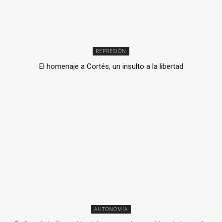
REPRESIÓN
El homenaje a Cortés, un insulto a la libertad
6 mayo, 2026
AUTONOMÍA