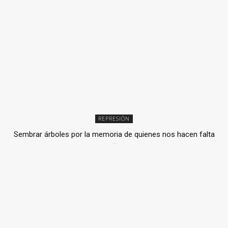
REPRESIÓN
Sembrar árboles por la memoria de quienes nos hacen falta
2 julio, 2026