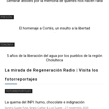
Sembrar árboles por la memoria de quienes nos hacen falta
2 julio, 2026
EPRESIÓN
El homenaje a Cortés, un insulto a la libertad
6 mayo, 2026
UTONOMÍA
5 años de la liberación del agua por los pueblos de la región
Cholulteca
25 marzo, 2026
La mirada de Regeneración Radio | Visita los
fotorreportajes
FOTORREPORTAJES
La quema del INPI: humo, chocolate e indignación
Sandra Suaste Ávila, Sergio Cuéllar & Luis Suaste
-
27 noviembre, 2020