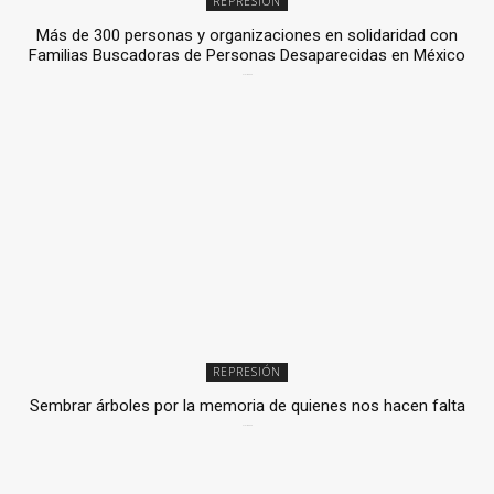
REPRESIÓN
Más de 300 personas y organizaciones en solidaridad con
Familias Buscadoras de Personas Desaparecidas en México
3 julio, 2026
REPRESIÓN
Sembrar árboles por la memoria de quienes nos hacen falta
2 julio, 2026