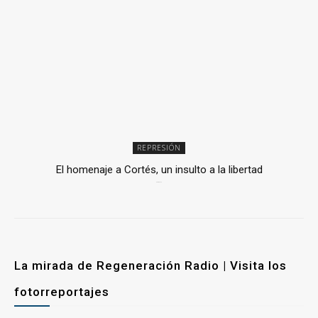
REPRESIÓN
El homenaje a Cortés, un insulto a la libertad
6 mayo, 2026
La mirada de Regeneración Radio | Visita los
fotorreportajes