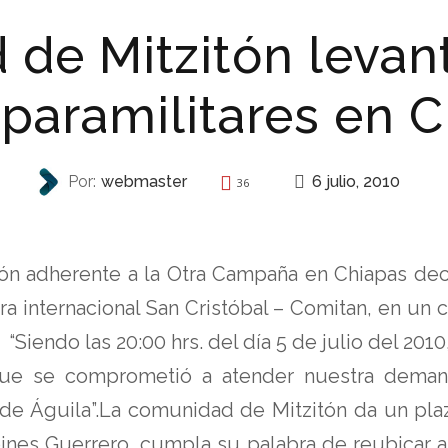
de Mitzitón levan
 paramilitares en 
6 julio, 2010
Por:
webmaster
36
REPRESIÓN
tón adherente a la Otra Campaña en Chiapas dec
era internacional San Cristóbal – Comitan, en un
“Siendo las 20:00 hrs. del día 5 de julio del 2010
que se comprometió a atender nuestra demand
as de Águila”.La comunidad de Mitzitón da un pl
ines Guerrero, cumpla su palabra de reubicar a l