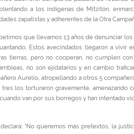
iolentando a los indígenas de Mitzitón, enmar
ades zapatistas y adherentes de la Otra Campañ
petimos que llevamos 13 años de denunciar los 
antando. Estos avecindados llegaron a vivir 
as tierras, pero no cooperan, no cumplen con
asambleas, no son ejidatarios y en cambio trafi
ñero Aurelio, atropellando a otros 5 compañero
os tres los torturaron gravemente, amenazando
cuando van por sus borregos y han intentado viol
n declara: “No queremos más pretextos, la justi