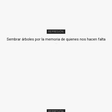
REPRESIÓN
Sembrar árboles por la memoria de quienes nos hacen falta
2 julio, 2026
REPRESIÓN