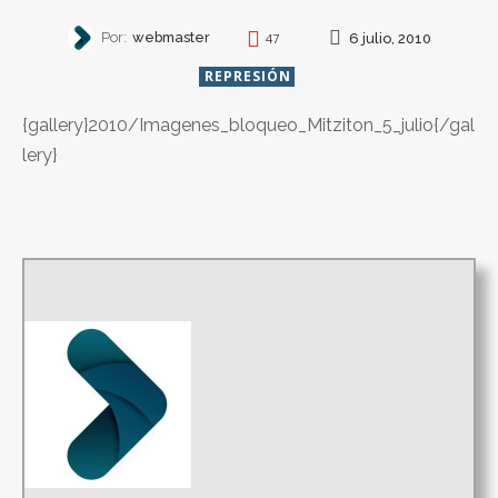
Por:
webmaster
6 julio, 2010
47
REPRESIÓN
{gallery}2010/Imagenes_bloqueo_Mitziton_5_julio{/gal
lery}