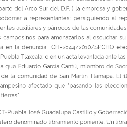
rte del Arco Sur del D.F. ) la empresa y gob
obornar a representantes; persiguiendo al re
dentes auxiliares y párrocos de las comunidades 
s campesinos para amenazarlos al escuchar su 
nsta en la denuncia CH–2844/2010/SPCHO efec
Puebla Tlaxcala; ó en un acta levantada ante las
ta que Eduardo García Cantú, miembro de Secr
 de la comunidad de San Martín Tlamapa. El 1
ampesino afectado que “pasando las eleccione
ierras”.
SCT-Puebla José Guadalupe Castillo y Gobernació
arretero denominado libramiento poniente. Un l