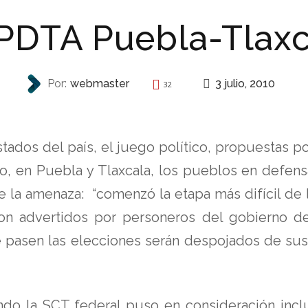
DTA Puebla-Tlaxca
3 julio, 2010
Por:
webmaster
32
REPRESIÓN
ados del país, el juego político, propuestas pop
o, en Puebla y Tlaxcala, los pueblos en defensa 
e la amenaza: “comenzó la etapa más difícil de 
on advertidos por personeros del gobierno d
pasen las elecciones serán despojados de sus 
o la SCT federal puso en consideración inclu