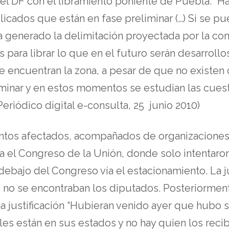
el DF con el libramiento poniente de Puebla: “Hab
cados que están en fase preliminar (…) Si se pu
 ha generado la delimitación proyectada por la c
s para librar lo que en el futuro serán desarrol
se encuentran la zona, a pesar de que no existen
iminar y en estos momentos se estudian las cues
Periódico digital e-consulta, 25 junio 2010)
entos afectados, acompañados de organizaciones
el Congreso de la Unión, donde solo intentaron r
debajo del Congreso vía el estacionamiento. La j
no se encontraban los diputados. Posteriormente
a justificación “Hubieran venido ayer que hubo 
es están en sus estados y no hay quien los reci