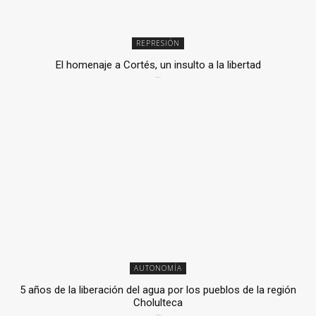
REPRESIÓN
El homenaje a Cortés, un insulto a la libertad
6 mayo, 2026
AUTONOMÍA
5 años de la liberación del agua por los pueblos de la región
Cholulteca
25 marzo, 2026