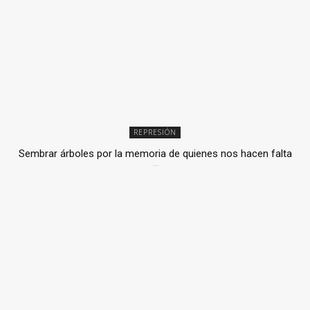
REPRESIÓN
Sembrar árboles por la memoria de quienes nos hacen falta
2 julio, 2026