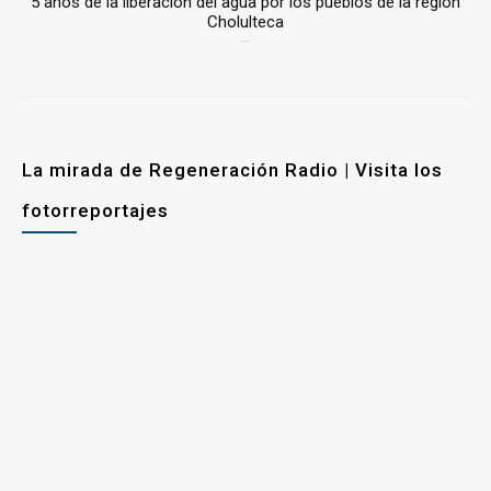
5 años de la liberación del agua por los pueblos de la región
Cholulteca
25 marzo, 2026
La mirada de Regeneración Radio | Visita los
fotorreportajes