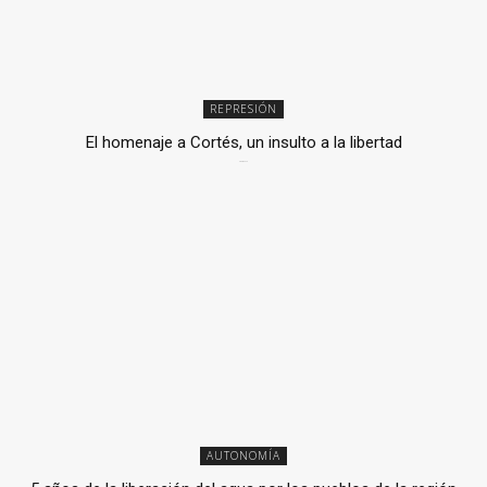
REPRESIÓN
El homenaje a Cortés, un insulto a la libertad
6 mayo, 2026
AUTONOMÍA