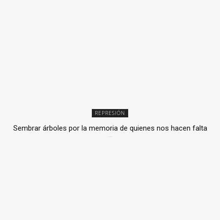
REPRESIÓN
Sembrar árboles por la memoria de quienes nos hacen falta
2 julio, 2026