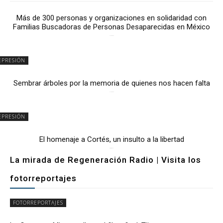
Más de 300 personas y organizaciones en solidaridad con
Familias Buscadoras de Personas Desaparecidas en México
3 julio, 2026
EPRESIÓN
Sembrar árboles por la memoria de quienes nos hacen falta
2 julio, 2026
EPRESIÓN
El homenaje a Cortés, un insulto a la libertad
6 mayo, 2026
La mirada de Regeneración Radio | Visita los
fotorreportajes
FOTORREPORTAJES