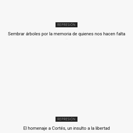
REPRESIÓN
Sembrar árboles por la memoria de quienes nos hacen falta
2 julio, 2026
REPRESIÓN
El homenaje a Cortés, un insulto a la libertad