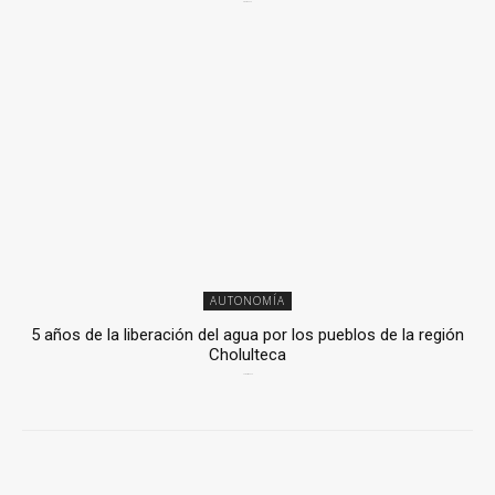
6 mayo, 2026
AUTONOMÍA
5 años de la liberación del agua por los pueblos de la región
Cholulteca
25 marzo, 2026