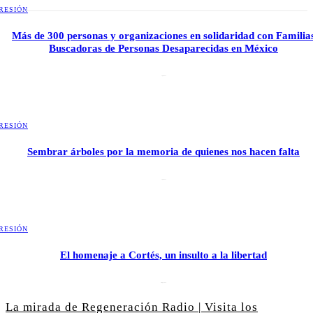
RESIÓN
Más de 300 personas y organizaciones en solidaridad con Familia
Buscadoras de Personas Desaparecidas en México
3 julio, 2026
RESIÓN
Sembrar árboles por la memoria de quienes nos hacen falta
2 julio, 2026
RESIÓN
El homenaje a Cortés, un insulto a la libertad
6 mayo, 2026
La mirada de Regeneración Radio | Visita los