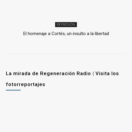
REPRESIÓN
El homenaje a Cortés, un insulto a la libertad
6 mayo, 2026
La mirada de Regeneración Radio | Visita los
fotorreportajes