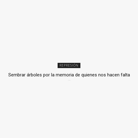
REPRESIÓN
Sembrar árboles por la memoria de quienes nos hacen falta
2 julio, 2026