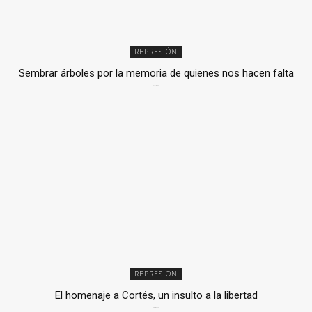
REPRESIÓN
Sembrar árboles por la memoria de quienes nos hacen falta
2 julio, 2026
REPRESIÓN
El homenaje a Cortés, un insulto a la libertad
6 mayo, 2026