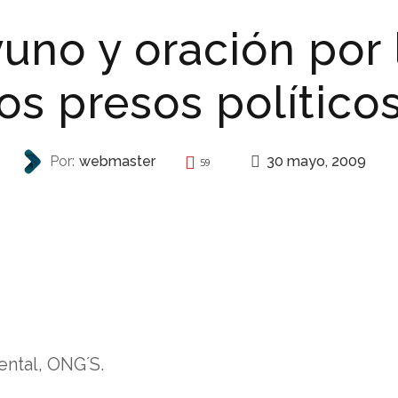
uno y oración por 
los presos político
30 mayo, 2009
Por:
webmaster
59
REPRESIÓN
ntal, ONG´S.