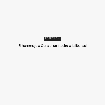
REPRESIÓN
El homenaje a Cortés, un insulto a la libertad
6 mayo, 2026