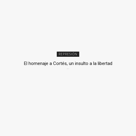
REPRESIÓN
El homenaje a Cortés, un insulto a la libertad
6 mayo, 2026