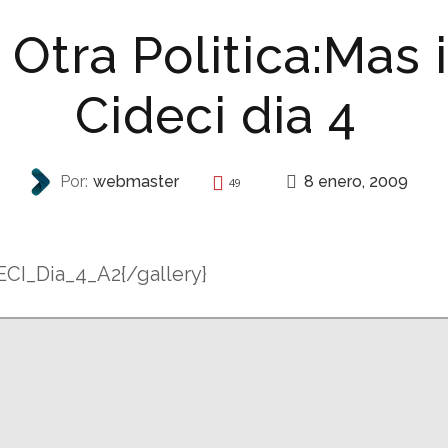
Otra Politica:Mas
Cideci dia 4
8 enero, 2009
Por:
webmaster
49
AUTONOMÍA
CI_Dia_4_A2{/gallery}