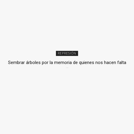
REPRESIÓN
Sembrar árboles por la memoria de quienes nos hacen falta
2 julio, 2026