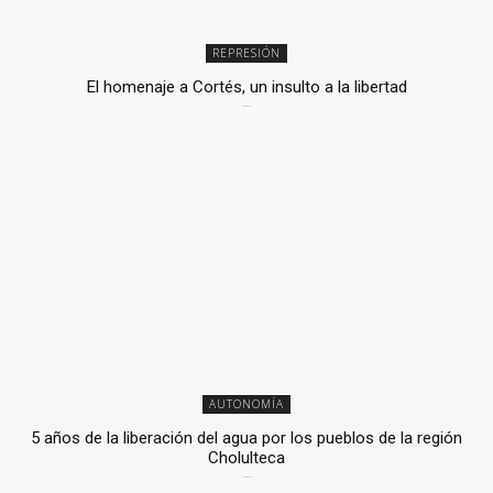
REPRESIÓN
El homenaje a Cortés, un insulto a la libertad
6 mayo, 2026
AUTONOMÍA
5 años de la liberación del agua por los pueblos de la región
Cholulteca
25 marzo, 2026