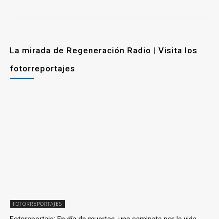
La mirada de Regeneración Radio | Visita los
fotorreportajes
FOTORREPORTAJES
Fotoreportaje: En día de muertas, una caminata por la vida