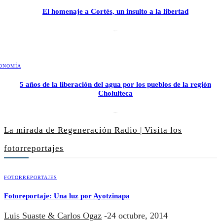
El homenaje a Cortés, un insulto a la libertad
6 mayo, 2026
ONOMÍA
5 años de la liberación del agua por los pueblos de la región
Cholulteca
25 marzo, 2026
La mirada de Regeneración Radio | Visita los
fotorreportajes
FOTORREPORTAJES
Fotoreportaje: Una luz por Ayotzinapa
Luis Suaste & Carlos Ogaz
-
24 octubre, 2014