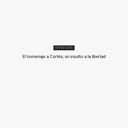
REPRESIÓN
El homenaje a Cortés, un insulto a la libertad
6 mayo, 2026