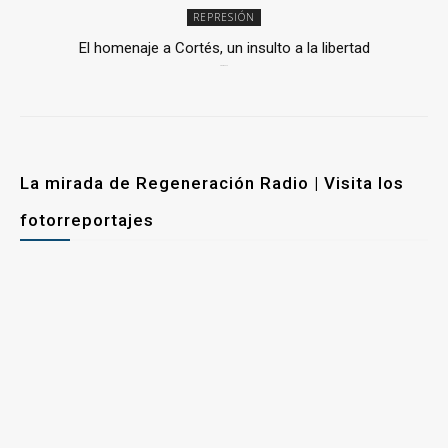
REPRESIÓN
El homenaje a Cortés, un insulto a la libertad
6 mayo, 2026
La mirada de Regeneración Radio | Visita los
fotorreportajes