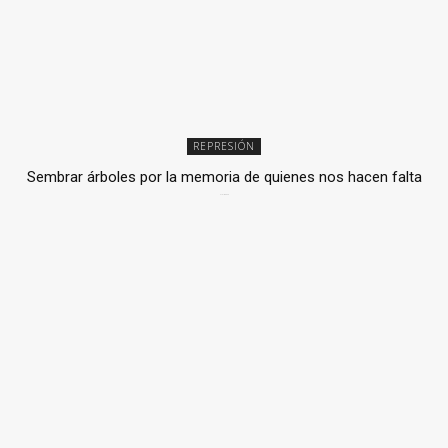
REPRESIÓN
Sembrar árboles por la memoria de quienes nos hacen falta
2 julio, 2026